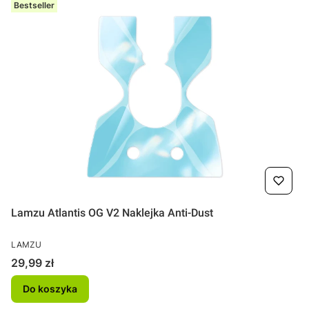
Bestseller
Lamzu Atlantis OG V2 Naklejka Anti-Dust
PRODUCENT
LAMZU
Cena
29,99 zł
Do koszyka