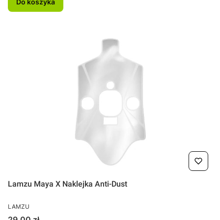
Do koszyka
Lamzu Maya X Naklejka Anti-Dust
PRODUCENT
LAMZU
Cena
29,00 zł