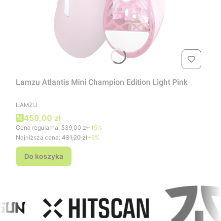
Lamzu Atlantis Mini Champion Edition Light Pink
PRODUCENT
LAMZU
Cena promocyjna
459,00 zł
Cena regularna:
539,00 zł
-15%
Najniższa cena:
431,20 zł
+6%
Do koszyka