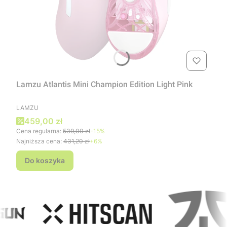
Lamzu Atlantis Mini Champion Edition Light Pink
PRODUCENT
LAMZU
Cena promocyjna
459,00 zł
Cena regularna:
539,00 zł
-15%
Najniższa cena:
431,20 zł
+6%
Do koszyka