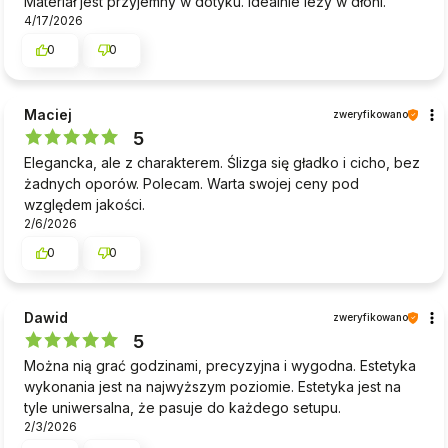
Materiał jest przyjemny w dotyku. Idealnie leży w dłoni.
4/17/2026
0
0
Maciej
zweryfikowano
5
Elegancka, ale z charakterem. Ślizga się gładko i cicho, bez
żadnych oporów. Polecam. Warta swojej ceny pod
względem jakości.
2/6/2026
0
0
Dawid
zweryfikowano
5
Można nią grać godzinami, precyzyjna i wygodna. Estetyka
wykonania jest na najwyższym poziomie. Estetyka jest na
tyle uniwersalna, że pasuje do każdego setupu.
2/3/2026