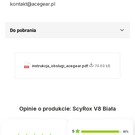
kontakt@acegear.pl
Do pobrania
instrukcja_obslugi_acegear.pdf
74.69 kB
Opinie o produkcie: ScyRox V8 Biała
5
95%