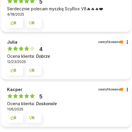
5
Serdecznie polecam myszkę ScyRox V8🔥🔥🔥❤️
4/18/2025
0
0
Julia
zweryfikowano
4
Ocena klienta:
Dobrze
12/23/2025
0
0
Kacper
zweryfikowano
5
Ocena klienta:
Doskonale
11/6/2025
0
0