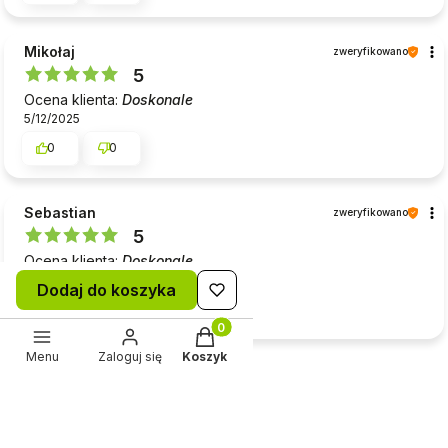
Mikołaj
zweryfikowano
5
Ocena klienta:
Doskonale
5/12/2025
0
0
Sebastian
zweryfikowano
5
Ocena klienta:
Doskonale
4/11/2025
Dodaj do koszyka
0
0
Produkty w koszyku: 0. Zobacz sz
Menu
Zaloguj się
Koszyk
Pokaż wszystkie od najnowszych