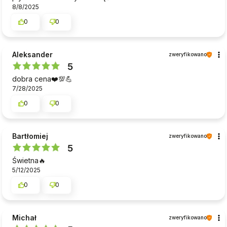
8/8/2025
0
0
Aleksander
zweryfikowano
5
dobra cena❤️💯💪
7/28/2025
0
0
Bartłomiej
zweryfikowano
5
Świetna🔥
5/12/2025
0
0
Michał
zweryfikowano