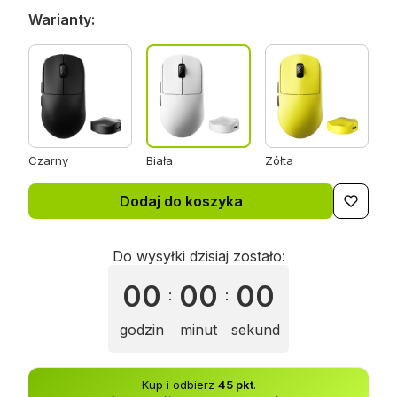
Warianty:
Czarny
Biała
Zółta
Dodaj do koszyka
Do wysyłki dzisiaj zostało:
00
00
00
:
:
godzin
minut
sekund
Kup i odbierz
45 pkt
.