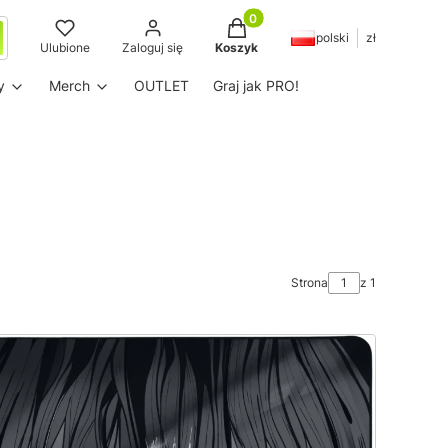
Produkty w koszyku: 0. Zobac
polski
zł
ć
ukaj
Ulubione
Zaloguj się
Koszyk
y
Merch
OUTLET
Graj jak PRO!
Strona
z 1