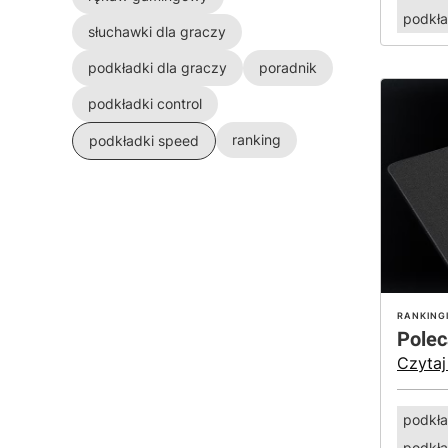
podkła
słuchawki dla graczy
podkładki dla graczy
poradnik
podkładki control
ranking
podkładki speed
RANKING
Polec
Czytaj
podkła
podkła