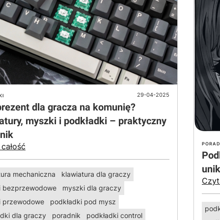
29-04-2025
KI
prezent dla gracza na komunię?
atury, myszki i podkładki – praktyczny
nik
PORAD
 całość
Pod
unik
tura mechaniczna
klawiatura dla graczy
Czyt
i bezprzewodowe
myszki dla graczy
i przewodowe
podkładki pod mysz
podk
dki dla graczy
poradnik
podkładki control