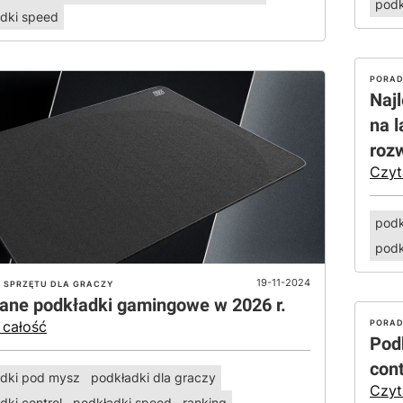
podk
dki speed
PORAD
Naj
na l
roz
Czyt
podk
podk
19-11-2024
I SPRZĘTU DLA GRACZY
ane podkładki gamingowe w 2026 r.
PORAD
 całość
Pod
cont
dki pod mysz
podkładki dla graczy
Czyt
dki control
podkładki speed
ranking