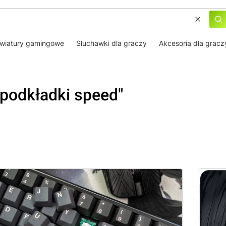
Wyczyś
Sz
awiatury gamingowe
Słuchawki dla graczy
Akcesoria dla gracz
podkładki speed"