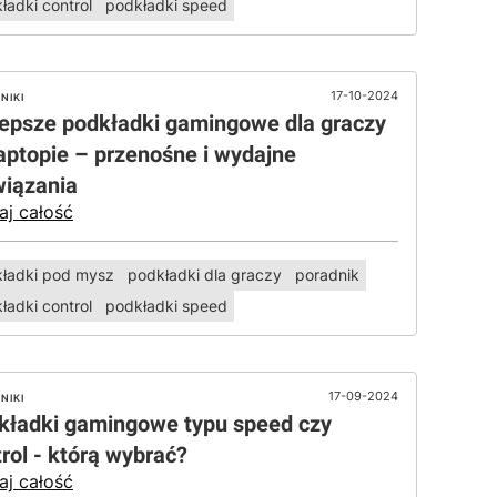
ładki control
podkładki speed
17-10-2024
NIKI
lepsze podkładki gamingowe dla graczy
aptopie – przenośne i wydajne
wiązania
aj całość
ładki pod mysz
podkładki dla graczy
poradnik
ładki control
podkładki speed
17-09-2024
NIKI
kładki gamingowe typu speed czy
rol - którą wybrać?
aj całość