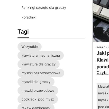
Rankingi sprzętu dla graczy
Poradniki
Tagi
Wszystkie
PORADNI
Jaki 
klawiatura mechaniczna
Klawi
klawiatura dla graczy
porad
Czytaj
myszki bezprzewodowe
myszki dla graczy
klawia
myszki przewodowe
myszk
podkładki pod mysz
myszk
podkła
rękaw gamingowy