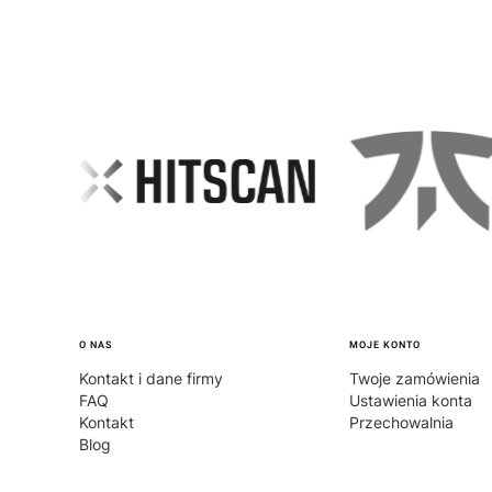
Linki w stopce
O NAS
MOJE KONTO
Kontakt i dane firmy
Twoje zamówienia
FAQ
Ustawienia konta
Kontakt
Przechowalnia
Blog