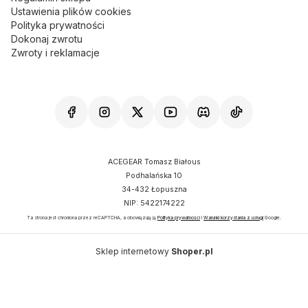
Ustawienia plików cookies
Polityka prywatności
Dokonaj zwrotu
Zwroty i reklamacje
ACEGEAR Tomasz Białous
Podhalańska 10
34-432 Łopuszna
NIP: 5422174222
Ta strona jest chroniona przez reCAPTCHA, a obowiązują ją
Polityka prywatności
i
Warunki korzystania z usługi
Google.
Sklep internetowy
Shoper.pl