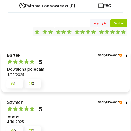
Pytania i odpowiedzi (0)
FAQ
Wyczyść
Szukaj
Bartek
zweryfikowano
5
Dowalona polecam
4/22/2025
1
0
Szymon
zweryfikowano
5
🔥🔥🔥
4/10/2025
0
0