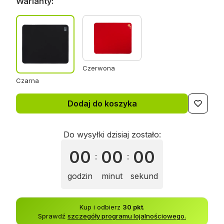
Warianty:
Czerwona
Czarna
Dodaj do koszyka
Do wysyłki dzisiaj zostało:
00
00
00
:
:
godzin
minut
sekund
Kup i odbierz
30 pkt
.
Sprawdź
szczegóły programu lojalnościowego.