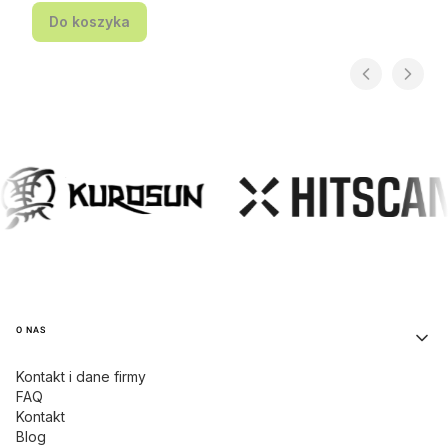
Do koszyka
Linki w stopce
O NAS
Kontakt i dane firmy
FAQ
Kontakt
Blog