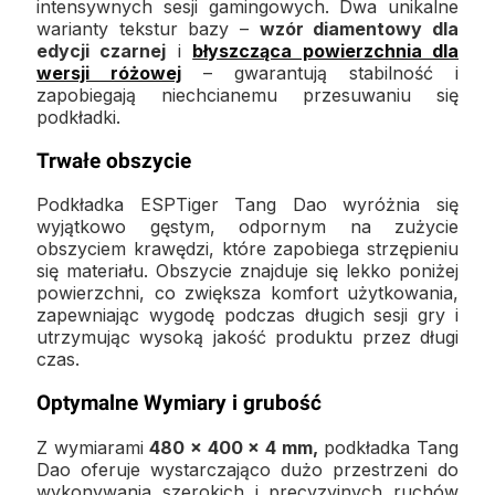
intensywnych sesji gamingowych. Dwa unikalne
warianty tekstur bazy –
wzór diamentowy dla
edycji czarnej
i
błyszcząca powierzchnia dla
wersji różowej
– gwarantują stabilność i
zapobiegają niechcianemu przesuwaniu się
podkładki.
Trwałe obszycie
Podkładka ESPTiger Tang Dao wyróżnia się
wyjątkowo gęstym, odpornym na zużycie
obszyciem krawędzi, które zapobiega strzępieniu
się materiału. Obszycie znajduje się lekko poniżej
powierzchni, co zwiększa komfort użytkowania,
zapewniając wygodę podczas długich sesji gry i
utrzymując wysoką jakość produktu przez długi
czas.
Optymalne Wymiary i grubość
Z wymiarami
480 x 400 x 4 mm,
podkładka Tang
Dao oferuje wystarczająco dużo przestrzeni do
wykonywania szerokich i precyzyjnych ruchów