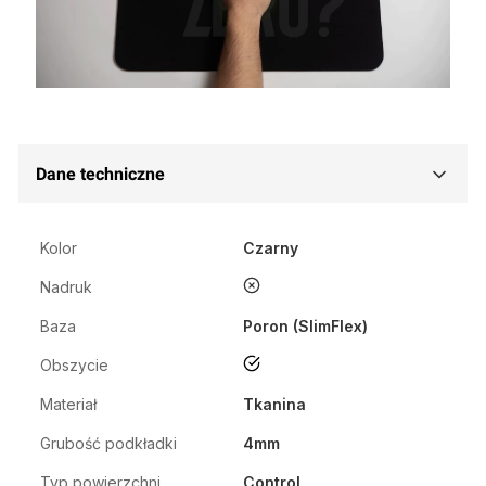
Dane techniczne
Kolor
Czarny
nie
Nadruk
Baza
Poron (SlimFlex)
tak
Obszycie
Materiał
Tkanina
Grubość podkładki
4mm
Typ powierzchni
Control