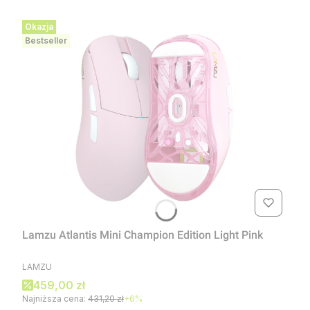
Okazja
Bestseller
Lamzu Atlantis Mini Champion Edition Light Pink
PRODUCENT
LAMZU
Cena promocyjna
459,00 zł
Najniższa cena:
431,20 zł
+6%