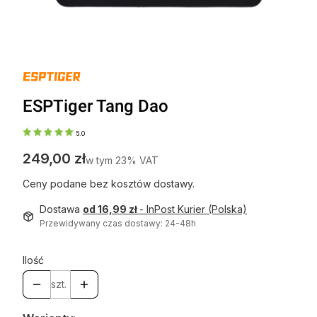
ESPTiger Tang Dao
5.0
Cena
249,00 zł
w tym 23% VAT
w tym
23%
VAT
Ceny podane bez kosztów dostawy.
Dostawa
od 16,99 zł
- InPost Kurier (Polska)
Przewidywany czas dostawy: 24-48h
Ilość
szt.