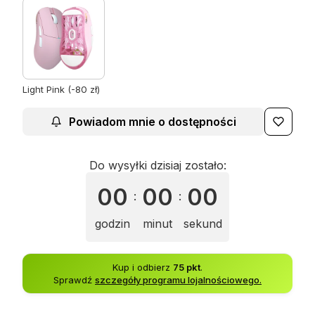
Light Pink (-80 zł)
Powiadom mnie o dostępności
Do wysyłki dzisiaj zostało:
00
00
00
:
:
godzin
minut
sekund
Kup i odbierz
75 pkt
.
Sprawdź
szczegóły programu lojalnościowego.