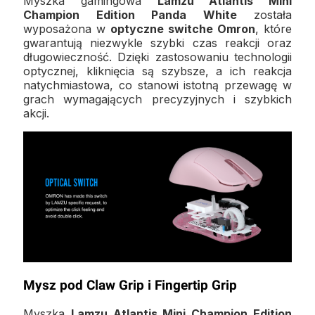
Myszka gamingowa
Lamzu Atlantis Mini
Champion Edition Panda White
została
wyposażona w
optyczne switche Omron
, które
gwarantują niezwykle szybki czas reakcji oraz
długowieczność. Dzięki zastosowaniu technologii
optycznej, kliknięcia są szybsze, a ich reakcja
natychmiastowa, co stanowi istotną przewagę w
grach wymagających precyzyjnych i szybkich
akcji.
Mysz pod Claw Grip i Fingertip Grip
Myszka
Lamzu Atlantis Mini Champion Edition