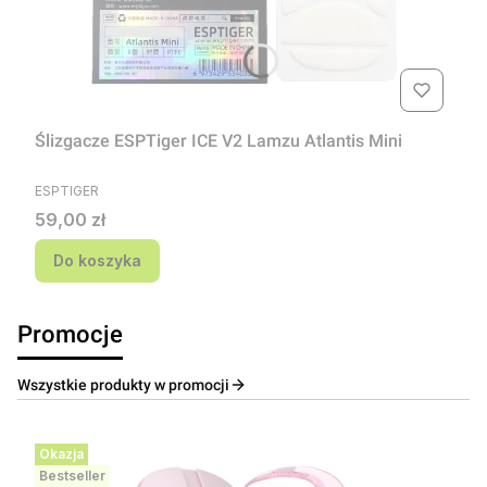
Ślizgacze ESPTiger ICE V2 Lamzu Atlantis Mini
PRODUCENT
ESPTIGER
Cena
59,00 zł
Do koszyka
Promocje
Wszystkie produkty w promocji
Okazja
Bestseller