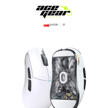
polski
zł