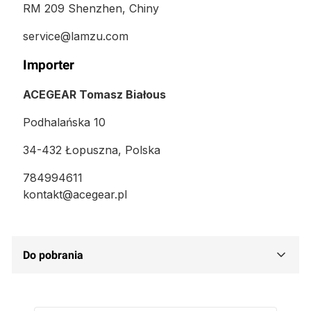
RM 209 Shenzhen, Chiny
service@lamzu.com
Importer
ACEGEAR Tomasz Białous
Podhalańska 10
34-432 Łopuszna, Polska
784994611
kontakt@acegear.pl
Do pobrania