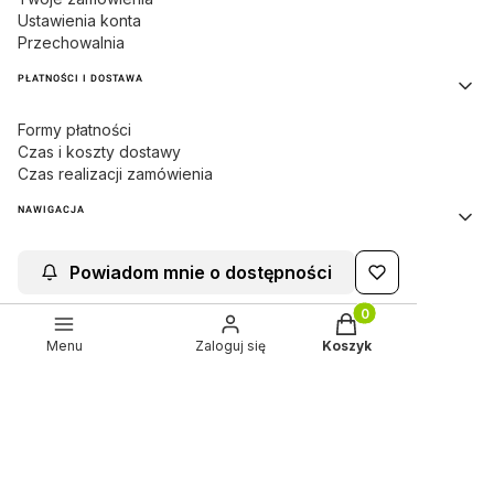
Ustawienia konta
Przechowalnia
PŁATNOŚCI I DOSTAWA
Formy płatności
Czas i koszty dostawy
Czas realizacji zamówienia
NAWIGACJA
Strona główna
Powiadom mnie o dostępności
Nowości
Promocje
Produkty w koszyku:
OUTLET
Menu
Zaloguj się
Koszyk
INFORMACJE
Regulamin sklepu
Ustawienia plików cookies
Polityka prywatności
Dokonaj zwrotu