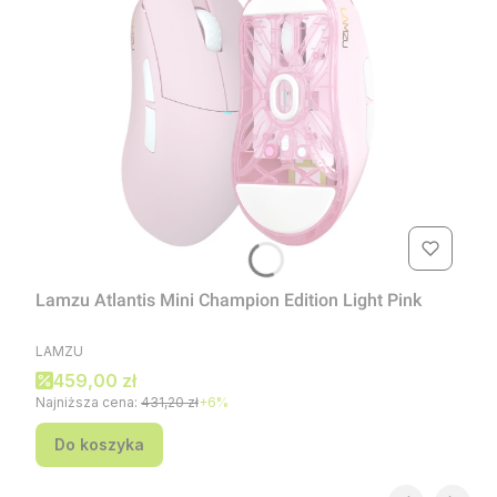
Lamzu Atlantis Mini Champion Edition Light Pink
PRODUCENT
LAMZU
Cena promocyjna
459,00 zł
Najniższa cena:
431,20 zł
+6%
Do koszyka