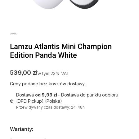
Lamzu Atlantis Mini Champion
Edition Panda White
Cena
539,00 zł
w tym 23% VAT
w tym
23%
VAT
Ceny podane bez kosztów dostawy.
Dostawa
od 9,99 zł
- Dostawa do punktu odbioru
(DPD Pickup) (Polska)
Przewidywany czas dostawy: 24-48h
Warianty: