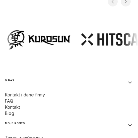
Linki w stopce
O NAS
Kontakt i dane firmy
FAQ
Kontakt
Blog
MOJE KONTO
Twoje zamówienia