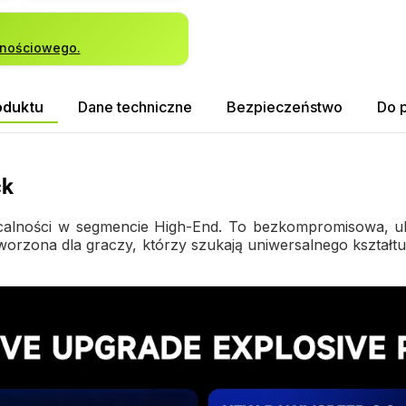
lnościowego.
oduktu
Dane techniczne
Bezpieczeństwo
Do 
ck
płacalności w segmencie High-End. To bezkompromisowa, u
worzona dla graczy, którzy szukają uniwersalnego kształt