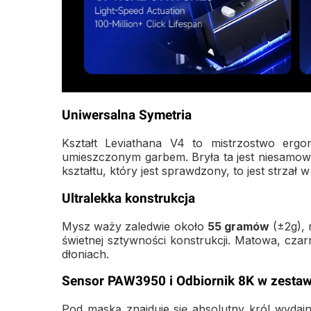
Uniwersalna Symetria
Kształt Leviathana V4 to mistrzostwo ergon
umieszczonym garbem. Bryła ta jest niesamowi
kształtu, który jest sprawdzony, to jest strzał w
Ultralekka konstrukcja
Mysz waży zaledwie około
55 gramów
(±2g),
świetnej sztywności konstrukcji. Matowa, cz
dłoniach.
Sensor PAW3950 i Odbiornik 8K w zestaw
Pod maską znajduje się absolutny król wydaj