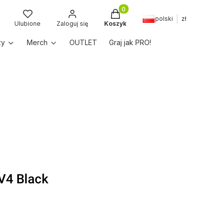
Produkty w koszyku: 0. Zobac
polski
zł
kaj
Ulubione
Zaloguj się
Koszyk
zy
Merch
OUTLET
Graj jak PRO!
V4 Black