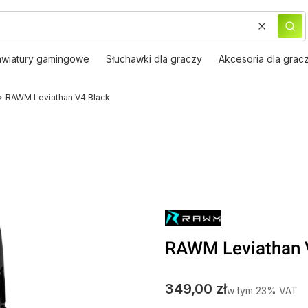
Wyczyść
Szu
awiatury gamingowe
Słuchawki dla graczy
Akcesoria dla grac
RAWM Leviathan V4 Black
RAWM Leviathan 
Cena
349,00 zł
w tym 23% VAT
w tym
23%
VAT