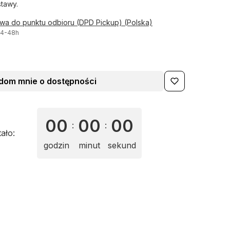
tawy.
awa do punktu odbioru (DPD Pickup) (Polska)
24-48h
dom mnie o dostępności
00
00
00
:
:
tało:
godzin
minut
sekund