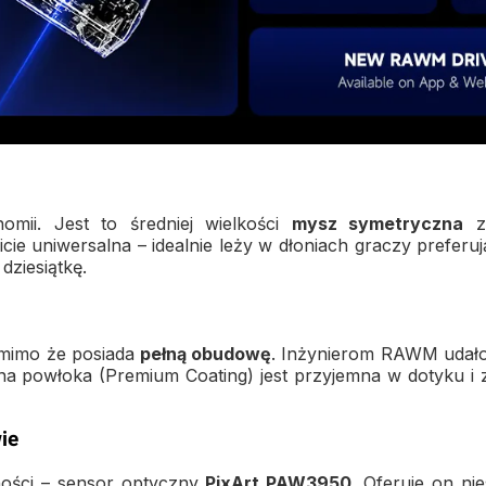
omii. Jest to średniej wielkości
mysz symetryczna
z 
cie uniwersalna – idealnie leży w dłoniach graczy prefer
 dziesiątkę.
 mimo że posiada
pełną obudowę
. Inżynierom RAWM udało
arna powłoka (Premium Coating) jest przyjemna w dotyku
ie
ności – sensor optyczny
PixArt PAW3950
. Oferuje on ni