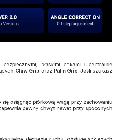
bezpiecznymi, płaskimi bokami i centralnie
ujących
Claw Grip
oraz
Palm Grip
. Jeśli szukasz
 się osiągnąć piórkową wagę przy zachowaniu
 i zapewnia pewny chwyt nawet przy spoconych
eskazitelne śledzenie ruchu, obsługę szklanych