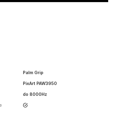
Palm Grip
PixArt PAW3950
do 8000Hz
e
tak