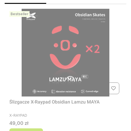
Bestseller
Ślizgacze X-Raypad Obsidian Lamzu MAYA
PRODUCENT
X-RAYPAD
Cena
49,00 zł