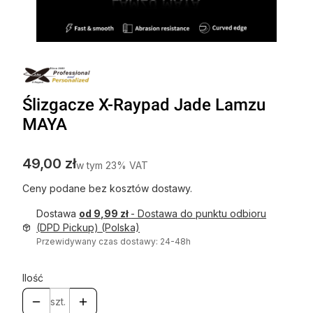
Ślizgacze X-Raypad Jade Lamzu
MAYA
Cena
49,00 zł
w tym 23% VAT
w tym
23%
VAT
Ceny podane bez kosztów dostawy.
Dostawa
od 9,99 zł
- Dostawa do punktu odbioru
(DPD Pickup) (Polska)
Przewidywany czas dostawy: 24-48h
Ilość
szt.