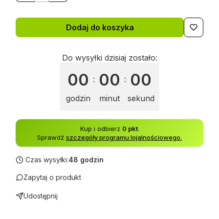
Dodaj do koszyka
Do wysyłki dzisiaj zostało:
00
00
00
:
:
godzin
minut
sekund
Kup i odbierz
0 pkt
.
Sprawdź
szczegóły programu lojalnościowego.
Czas wysyłki:
48 godzin
Zapytaj o produkt
Udostępnij