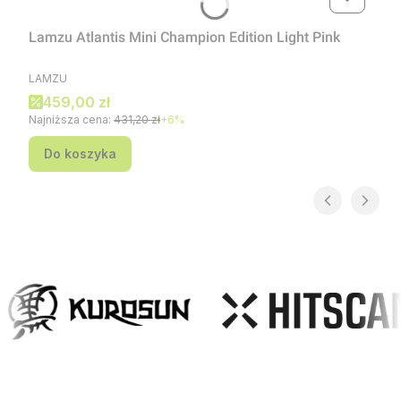
Lamzu Atlantis Mini Champion Edition Light Pink
PRODUCENT
LAMZU
Cena promocyjna
459,00 zł
Najniższa cena:
431,20 zł
+6%
Do koszyka