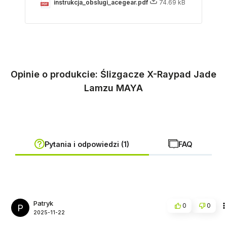
instrukcja_obslugi_acegear.pdf
74.69 kB
Opinie o produkcie: Ślizgacze X-Raypad Jade
Lamzu MAYA
Pytania i odpowiedzi (1)
FAQ
Patryk
0
0
P
2025-11-22