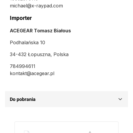
michael@x-raypad.com
Importer
ACEGEAR Tomasz Białous
Podhalańska 10
34-432 Łopuszna, Polska
784994611
kontakt@acegear.pl
Do pobrania