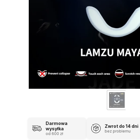
Darmowa
Zwrot do 14 dni
wysyłka
bez problemu
od 600 zł