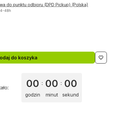
awa do punktu odbioru (DPD Pickup) (Polska)
24-48h
odaj do koszyka
00
00
00
:
:
tało:
godzin
minut
sekund