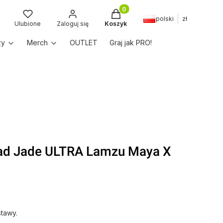
Produkty w koszyku: 0. Zobac
polski
zł
kaj
Ulubione
Zaloguj się
Koszyk
zy
Merch
OUTLET
Graj jak PRO!
pad Jade ULTRA Lamzu Maya X
tawy.