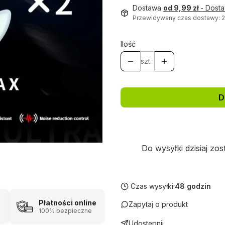
Dostawa
od 9,99 zł
- Dost
Przewidywany czas dostawy: 
Ilość
szt.
D
Do wysyłki dzisiaj zos
Czas wysyłki:
48 godzin
Płatności online
Zapytaj o produkt
100% bezpieczne
Udostępnij