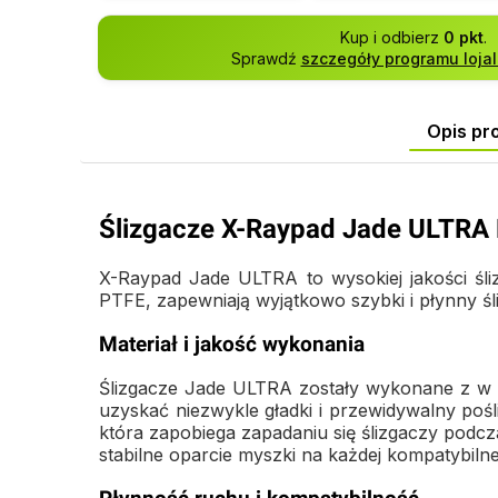
Kup i odbierz
0 pkt
.
Sprawdź
szczegóły programu loja
Opis pr
Ślizgacze X-Raypad Jade ULTRA
X-Raypad Jade ULTRA to wysokiej jakości śl
PTFE, zapewniają wyjątkowo szybki i płynny śli
Materiał i jakość wykonania
Ślizgacze Jade ULTRA zostały wykonane z w 1
uzyskać niezwykle gładki i przewidywalny po
która zapobiega zapadaniu się ślizgaczy podc
stabilne oparcie myszki na każdej kompatybilne