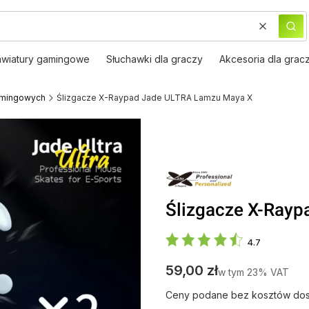
Wyczyść
Szu
awiatury gamingowe
Słuchawki dla graczy
Akcesoria dla grac
amingowych
Ślizgacze X-Raypad Jade ULTRA Lamzu Maya X
Ślizgacze X-Ray
4.7
Cena
59,00 zł
w tym 23% VAT
w tym
23%
VAT
Ceny podane bez kosztów dos