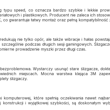
g typu speed, co oznacza bardzo szybkie i lekkie pro
riałowych i plastikowych. Producent nie zaleca ich stosow
 co gwarantuje łatwy montaż oraz pełną kompatybilność 
redukują nie tylko opór, ale także wibracje i hałas powst
 szczególnie podczas długich sesji gamingowych. Ślizgacz
omierne prowadzenie myszki przez długi czas.
i bezproblemowa. Wystarczy usunąć stare ślizgacze, dokł
wiednich miejscach. Mocna warstwa klejąca 3M zapewni
lety ślizgaczy.
 komputerowej, które spełnią oczekiwania nawet najbard
ej konstrukcji i wyjątkowej szybkości, są doskonałym w