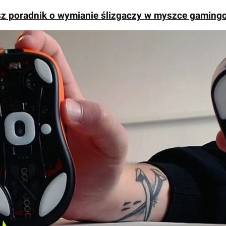
z poradnik o wymianie ślizgaczy w myszce gaming