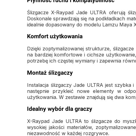
Płynność ruchu i kompatybilność
Ślizgacze X-Raypad Jade ULTRA oferują śliz
Doskonale sprawdzają się na podkładkach mate
idealnie dopasowany do modelu Lamzu Maya X,
Komfort użytkowania
Dzięki zoptymalizowanej strukturze, ślizgacze 
na bardziej komfortowe i cichsze użytkowanie,
potrzebę ich częstej wymiany i zapewnia równ
Montaż ślizgaczy
Instalacja ślizgaczy Jade ULTRA jest szybka 
następnie przykleić nowe elementy w odpo
użytkowania. W zestawie znajdują się dwa komp
Idealny wybór dla graczy
X-Raypad Jade ULTRA to ślizgacze do myszki
wysokiej jakości materiałów, zoptymalizowan
niezawodność w każdej rozgrywce.