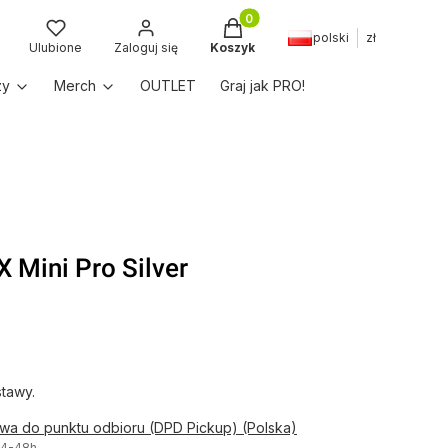
Produkty w koszyku: 0. Zobac
polski
zł
kaj
Ulubione
Zaloguj się
Koszyk
zy
Merch
OUTLET
Graj jak PRO!
Mini Pro Silver
tawy.
awa do punktu odbioru (DPD Pickup) (Polska)
24-48h