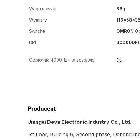
Waga myszki
36g
Wymiary
116x58x3
Switche
OMRON Op
DPI
30000DPI
Odbiornik 4000Hz+ w zestawie
tak
Producent
Jiangxi Deva Electronic Industry Co., Ltd.
1st floor, Building 6, Second phase, Deneng Ind