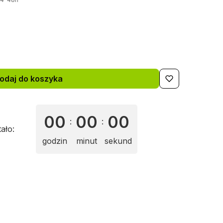
odaj do koszyka
00
00
00
:
:
tało:
godzin
minut
sekund