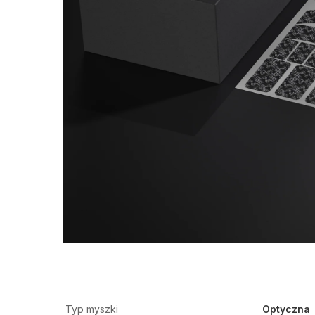
Typ myszki
Optyczna