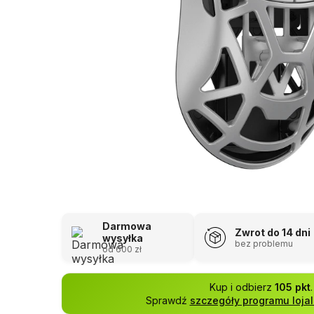
Darmowa
Zwrot do 14 dni
wysyłka
bez problemu
od 600 zł
Kup i odbierz
105 pkt
.
Sprawdź
szczegóły programu loja