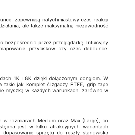
ounce, zapewniają natychmiastowy czas reakcji
 działania, ale także maksymalną niezawodność
bezpośrednio przez przeglądarkę. Intuicyjny
, mapowanie przycisków czy czas debounce.
rdach 1K i 8K dzięki dołączonym donglom. W
takie jak komplet ślizgaczy PTFE, grip tape
yć się myszką w każdych warunkach, zarówno w
rsje w rozmiarach Medium oraz Max (Large), co
ępna jest w kilku atrakcyjnych wariantach
we dopasowanie sprzętu do reszty stanowiska