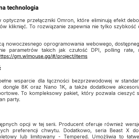
na technologia
 optyczne przełączniki Omron, które eliminują efekt deb
ów kliknięć. To rozwiązanie zapewnia nie tylko szybkość
ocą nowoczesnego oprogramowania webowego, dostępnego 
anie parametrów takich jak czułość DPI, polling rate
ttps://gm.wlmouse.gg/#/project/items
ć
ełne wsparcie dla łączności bezprzewodowej w standa
 dongle 8K oraz Nano 1K, a także dodatkowe akcesoria 
nsportowe. To kompleksowy pakiet, który pozwala ciesz
an party.
tępnych opcji w tej serii. Producent oferuje również we
ch preferencji chwytu. Dodatkowo, seria Beast X dost
 fioletowy lub limitowany - Tempered. Umożliwia to łat