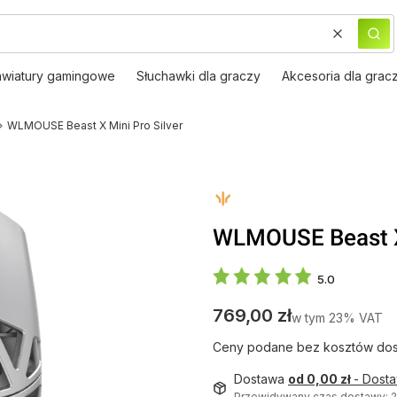
Wyczyść
Szu
awiatury gamingowe
Słuchawki dla graczy
Akcesoria dla grac
WLMOUSE Beast X Mini Pro Silver
WLMOUSE Beast X 
5.0
Cena
769,00 zł
w tym 23% VAT
w tym
23%
VAT
Ceny podane bez kosztów dos
Dostawa
od 0,00 zł
- Dost
Przewidywany czas dostawy: 