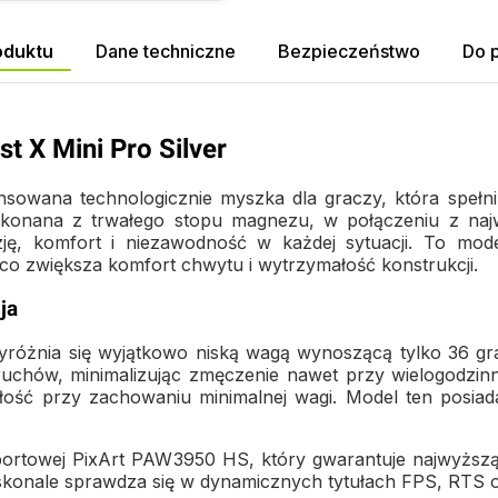
oduktu
Dane techniczne
Bezpieczeństwo
Do 
X Mini Pro Silver
owana technologicznie myszka dla graczy, która spełni
wykonana z trwałego stopu magnezu, w połączeniu z najw
zję, komfort i niezawodność w każdej sytuacji. To m
co zwiększa komfort chwytu i wytrzymałość konstrukcji.
ja
yróżnia się wyjątkowo niską wagą wynoszącą tylko 36 g
ruchów, minimalizując zmęczenie nawet przy wielogodzi
ść przy zachowaniu minimalnej wagi. Model ten posiada p
portowej PixArt PAW3950 HS, który gwarantuje najwyższą 
oskonale sprawdza się w dynamicznych tytułach FPS, RTS