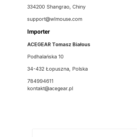
334200 Shangrao, Chiny
support@wlmouse.com
Importer
ACEGEAR Tomasz Białous
Podhalańska 10
34-432 Łopuszna, Polska
784994611
kontakt@acegear.pl