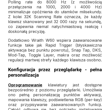
Polling rate do 8000 Hz (z możliwością
przełączenia na 1000, 2000 i 4000 Hz)
minimalizuje opóźnienia do ułamków milisekundy.
Z kolei 32K Scanning Rate oznacza, że każdy
klawisz skanowany jest 32 000 razy na sekundę,
co zapewnia niemal natychmiastową reakcję i
doskonałą precyzję.
Dodatkowo Wraith W60 wspiera zaawansowane
funkcje takie jak Rapid Trigger (błyskawiczna
aktywacja bez punktu powrotu), Snap Tap, DKS,
Mod-Tap, Toggle Layer, makra oraz możliwość
regulacji martwej strefy każdego klawisza osobno.
Konfiguracja przez przeglądarkę - pełna
personalizacja
Oprogramowanie
klawiatury jest dostępne
bezpośrednio z poziomu przeglądarki. Umożliwia
ono pełną personalizację punktów aktywacji,
mapowania klawiszy, podświetlenia RGB (per-key)
oraz przypisywanie zaawansowanych funkcji.
Całość odbywa się bez potrzeby instalowania