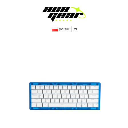
polski
zł