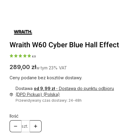
Wraith W60 Cyber Blue Hall Effect
4.9
Cena
289,00 zł
w tym 23% VAT
w tym
23%
VAT
Ceny podane bez kosztów dostawy.
Dostawa
od 9,99 zł
- Dostawa do punktu odbioru
(DPD Pickup) (Polska)
Przewidywany czas dostawy: 24-48h
Ilość
szt.