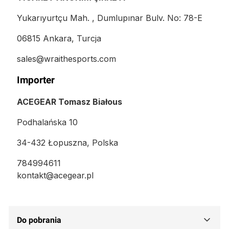
Yukarıyurtçu Mah. , Dumlupınar Bulv. No: 78-E
06815 Ankara, Turcja
sales@wraithesports.com
Importer
ACEGEAR Tomasz Białous
Podhalańska 10
34-432 Łopuszna, Polska
784994611
kontakt@acegear.pl
Do pobrania