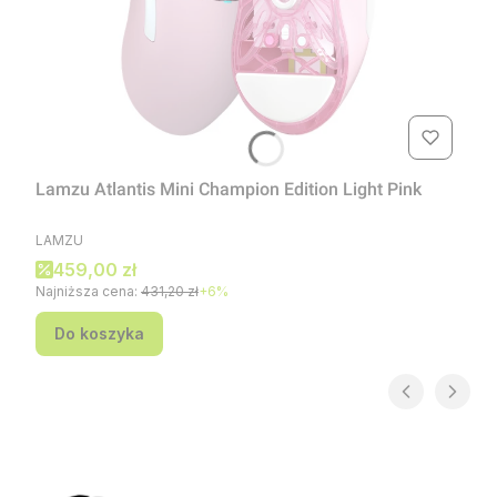
Lamzu Atlantis Mini Champion Edition Light Pink
PRODUCENT
LAMZU
Cena promocyjna
459,00 zł
Najniższa cena:
431,20 zł
+6%
Do koszyka