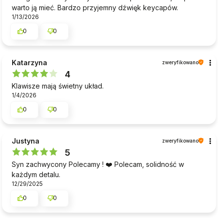
warto ją mieć. Bardzo przyjemny dźwięk keycapów.
1/13/2026
0
0
Katarzyna
zweryfikowano
4
Klawisze mają świetny układ.
1/4/2026
0
0
Justyna
zweryfikowano
5
Syn zachwycony Polecamy ! ❤️ Polecam, solidność w
każdym detalu.
12/29/2025
0
0