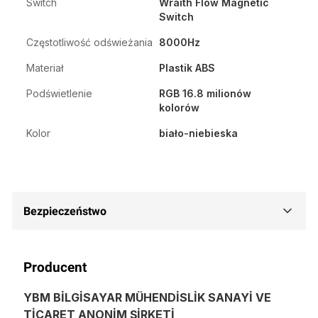
Switch
Wraith Flow Magnetic
Switch
Częstotliwość odświeżania
8000Hz
Materiał
Plastik ABS
Podświetlenie
RGB 16.8 milionów
kolorów
Kolor
biało-niebieska
Bezpieczeństwo
Producent
YBM BİLGİSAYAR MÜHENDİSLİK SANAYİ VE
TİCARET ANONİM ŞİRKETİ