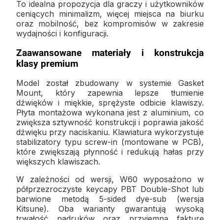
To idealna propozycja dla graczy i użytkowników
ceniących minimalizm, więcej miejsca na biurku
oraz mobilność, bez kompromisów w zakresie
wydajności i konfiguracji.
Zaawansowane materiały i konstrukcja
klasy premium
Model został zbudowany w systemie Gasket
Mount, który zapewnia lepsze tłumienie
dźwięków i miękkie, sprężyste odbicie klawiszy.
Płyta montażowa wykonana jest z aluminium, co
zwiększa sztywność konstrukcji i poprawia jakość
dźwięku przy naciskaniu. Klawiatura wykorzystuje
stabilizatory typu screw-in (montowane w PCB),
które zwiększają płynność i redukują hałas przy
większych klawiszach.
W zależności od wersji, W60 wyposażono w
półprzezroczyste keycapy PBT Double-Shot lub
barwione metodą 5-sided dye-sub (wersja
Kitsune). Oba warianty gwarantują wysoką
trwałość nadruków oraz przyjemną fakturę