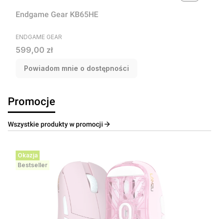
Endgame Gear KB65HE
PRODUCENT
ENDGAME GEAR
Cena
599,00 zł
Powiadom mnie o dostępności
Promocje
Wszystkie produkty w promocji
Okazja
Bestseller