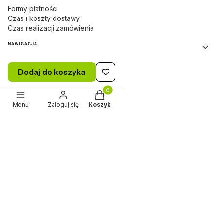
Formy płatności
Czas i koszty dostawy
Czas realizacji zamówienia
NAWIGACJA
Strona główna
Dodaj do koszyka
Nowości
Promocje
Produkty w koszyku: 0. Zobacz sz
OUTLET
Menu
Zaloguj się
Koszyk
INFORMACJE
Regulamin sklepu
Ustawienia plików cookies
Polityka prywatności
Dokonaj zwrotu
Zwroty i reklamacje