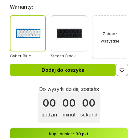
Warianty:
Zobacz
wszystkie
Cyber Blue
Stealth Black
Dodaj do koszyka
Do wysyłki dzisiaj zostało:
00
00
00
:
:
godzin
minut
sekund
Kup i odbierz
30 pkt
.