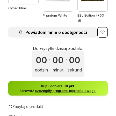
Cyber Blue
Phantom White
BBL Edition (+50
zł)
Powiadom mnie o dostępności
Do wysyłki dzisiaj zostało:
00
00
00
:
:
godzin
minut
sekund
Kup i odbierz
90 pkt
.
Sprawdź
szczegóły programu lojalnościowego.
Zapytaj o produkt