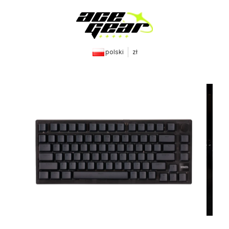
polski
zł