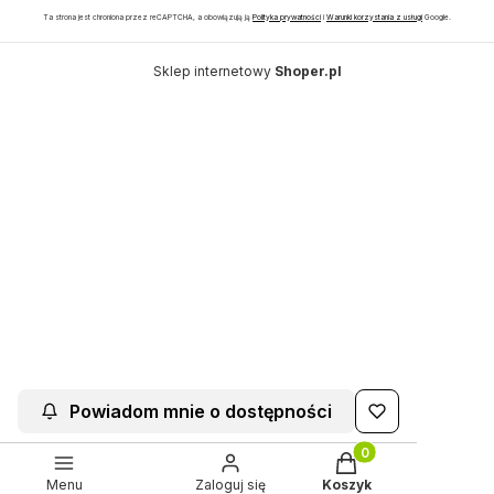
Ta strona jest chroniona przez reCAPTCHA, a obowiązują ją
Polityka prywatności
i
Warunki korzystania z usługi
Google.
Sklep internetowy
Shoper.pl
Powiadom mnie o dostępności
Produkty w koszyku:
Menu
Zaloguj się
Koszyk