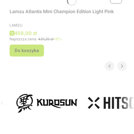
Lamzu Atlantis Mini Champion Edition Light Pink
PRODUCENT
LAMZU
Cena promocyjna
459,00 zł
Najniższa cena:
431,20 zł
+6%
Do koszyka