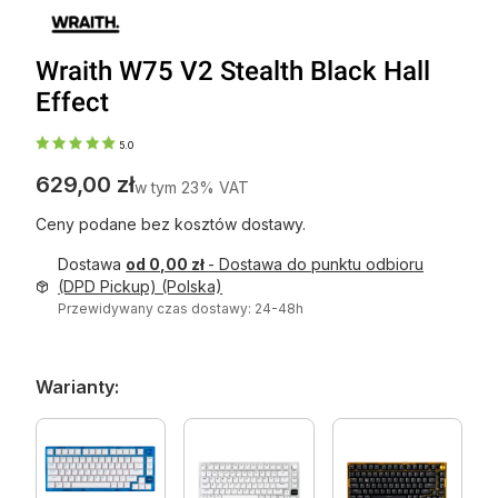
Wraith W75 V2 Stealth Black Hall
Effect
5.0
Cena
629,00 zł
w tym 23% VAT
w tym
23%
VAT
Ceny podane bez kosztów dostawy.
Dostawa
od 0,00 zł
- Dostawa do punktu odbioru
(DPD Pickup) (Polska)
Przewidywany czas dostawy: 24-48h
Warianty: