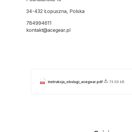
34-432 Łopuszna, Polska
784994611
kontakt@acegear.pl
instrukcja_obslugi_acegear.pdf
74.69 kB