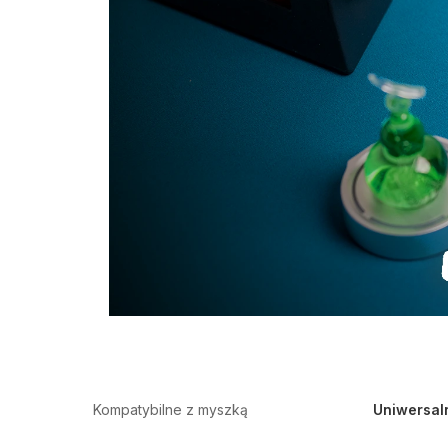
Kompatybilne z myszką
Uniwersal