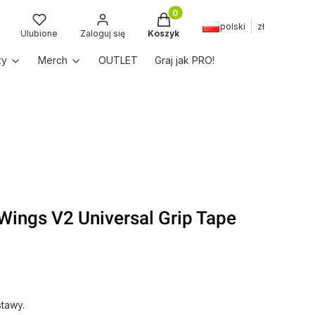
Produkty w koszyku: 0. Zobac
polski
zł
kaj
Ulubione
Zaloguj się
Koszyk
zy
Merch
OUTLET
Graj jak PRO!
Wings V2 Universal Grip Tape
tawy.