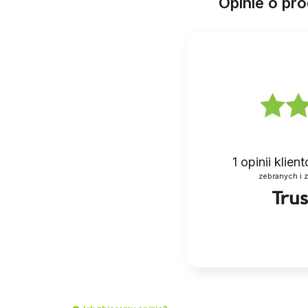
Opinie o pr
1
opinii klie
zebranych i 