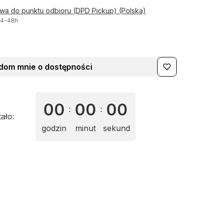
awa do punktu odbioru (DPD Pickup) (Polska)
24-48h
dom mnie o dostępności
00
00
00
:
:
tało:
godzin
minut
sekund