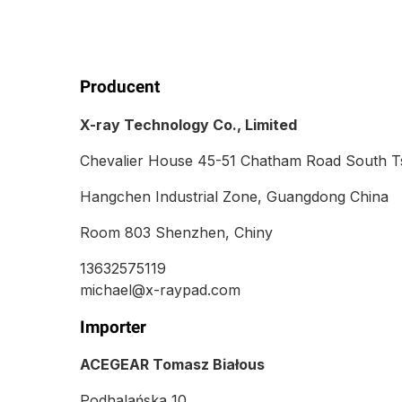
Producent
X-ray Technology Co., Limited
Chevalier House 45-51 Chatham Road South 
Hangchen Industrial Zone, Guangdong China
Room 803 Shenzhen, Chiny
13632575119
michael@x-raypad.com
Importer
ACEGEAR Tomasz Białous
Podhalańska 10