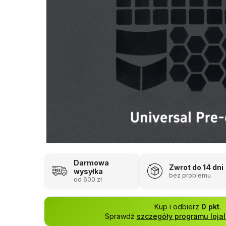
Darmowa
Zwrot do 14 dni
wysyłka
bez problemu
od 600 zł
Kup i odbierz
0 pkt
.
Sprawdź
szczegóły programu loja