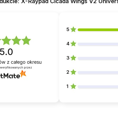
odukcie: X-Raypad Cicada Wings V2 Univers
5
4
5.0
3
ntów
z całego okresu
zweryfikowanych przez
2
1