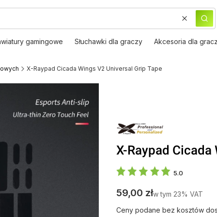
Wyczyść
Szu
awiatury gamingowe
Słuchawki dla graczy
Akcesoria dla grac
gowych
X-Raypad Cicada Wings V2 Universal Grip Tape
X-Raypad Cicada 
5.0
Cena
59,00 zł
w tym 23% VAT
w tym
23%
VAT
Ceny podane bez kosztów dos