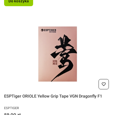
Do koszyka
ESPTiger ORIOLE Yellow Grip Tape VGN Dragonfly F1
PRODUCENT
ESPTIGER
Cena
59,00 zł