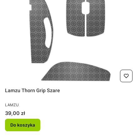
Lamzu Thorn Grip Szare
PRODUCENT
LAMZU
Cena
39,00 zł
Do koszyka