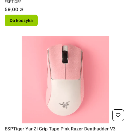
PRODUCENT
ESPTIGER
Cena
59,00 zł
Do koszyka
ESPTiger YanZi Grip Tape Pink Razer Deathadder V3