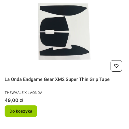
La Onda Endgame Gear XM2 Super Thin Grip Tape
PRODUCENT
THEWHALE X LAONDA
Cena
49,00 zł
Do koszyka