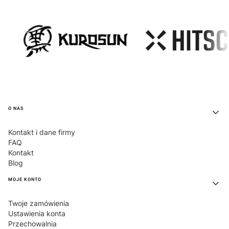
Linki w stopce
O NAS
Kontakt i dane firmy
FAQ
Kontakt
Blog
MOJE KONTO
Twoje zamówienia
Ustawienia konta
Przechowalnia