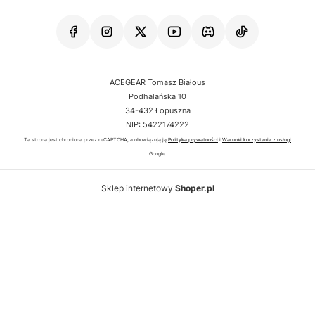
ACEGEAR Tomasz Białous
Podhalańska 10
34-432 Łopuszna
NIP: 5422174222
Ta strona jest chroniona przez reCAPTCHA, a obowiązują ją
Polityka prywatności
i
Warunki korzystania z usługi
Google.
Sklep internetowy
Shoper.pl