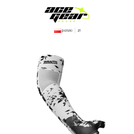
polski
zł