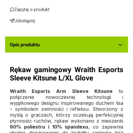
Zapytaj o produkt
Udostępnij
Opis produktu
Rękaw gamingowy Wraith Esports
Sleeve Kitsune L/XL Glove
Wraith Esports
Arm Sleeve
Kitsune
to
połączenie nowoczesnej technologii i
wyjątkowego designu inspirowanego duchem lisa
– symbolem zwinności i refleksu. Stworzony z
myślą o graczach, którzy oczekują perfekcyjnej
płynności ruchów, rękaw wykonano z mieszanki
90% poliestru i 10% spandexu
, co zapewnia
idealne dopasowanie do kształtu ramienia bez