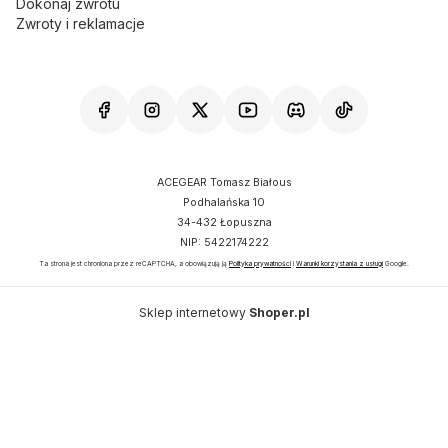
Dokonaj zwrotu
Zwroty i reklamacje
ACEGEAR Tomasz Białous
Podhalańska 10
34-432 Łopuszna
NIP: 5422174222
Ta strona jest chroniona przez reCAPTCHA, a obowiązują ją
Polityka prywatności
i
Warunki korzystania z usługi
Google.
Sklep internetowy
Shoper.pl