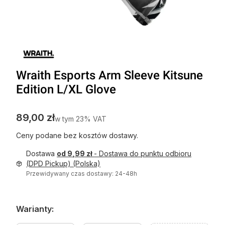
Wraith Esports Arm Sleeve Kitsune
Edition L/XL Glove
Cena
89,00 zł
w tym 23% VAT
w tym
23%
VAT
Ceny podane bez kosztów dostawy.
Dostawa
od 9,99 zł
- Dostawa do punktu odbioru
(DPD Pickup) (Polska)
Przewidywany czas dostawy: 24-48h
Warianty: