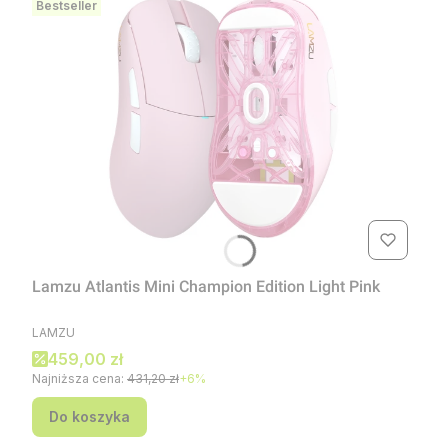
Bestseller
Lamzu Atlantis Mini Champion Edition Light Pink
PRODUCENT
LAMZU
Cena promocyjna
459,00 zł
Najniższa cena:
431,20 zł
+6%
Do koszyka