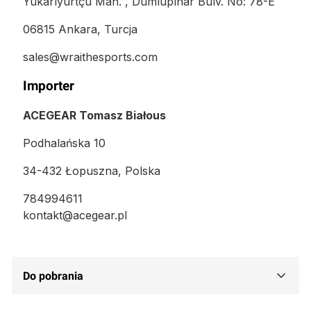
Yukarıyurtçu Mah. , Dumlupınar Bulv. No: 78-E
06815 Ankara, Turcja
sales@wraithesports.com
Importer
ACEGEAR Tomasz Białous
Podhalańska 10
34-432 Łopuszna, Polska
784994611
kontakt@acegear.pl
Do pobrania