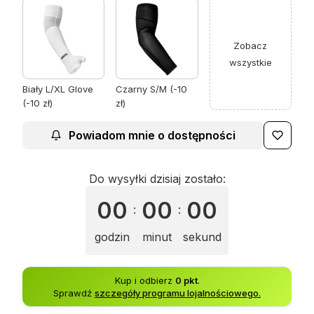
Zobacz
wszystkie
Biały L/XL Glove
Czarny S/M (-10
(-10 zł)
zł)
Powiadom mnie o dostępności
Do wysyłki dzisiaj zostało:
00
00
00
:
:
godzin
minut
sekund
Kup i odbierz
0 pkt
.
Sprawdź
szczegóły programu lojalnościowego.